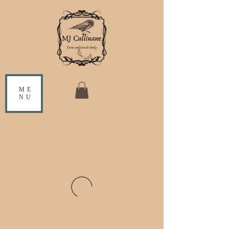
ME
NU