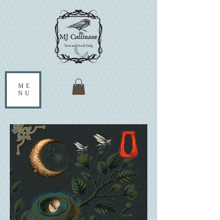
ME
NU