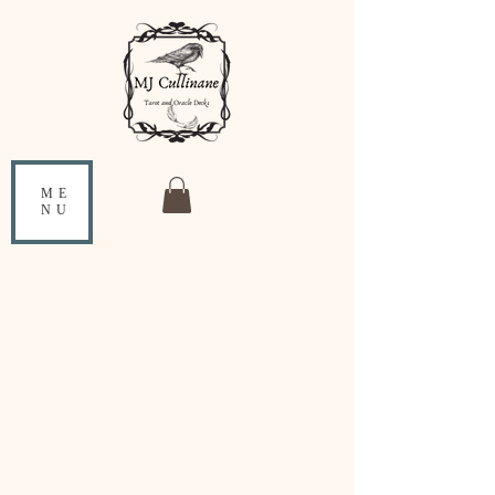
ME
NU